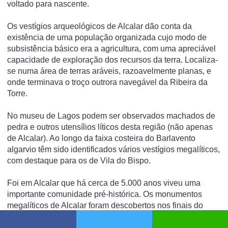
voltado para nascente.
Os vestí­gios arqueológicos de Alcalar dão conta da
existência de uma população organizada cujo modo de
subsistência básico era a agricultura, com uma apreciável
capacidade de exploração dos recursos da terra. Localiza-
se numa área de terras aráveis, razoavelmente planas, e
onde terminava o troço outrora navegável da Ribeira da
Torre.
No museu de Lagos podem ser observados machados de
pedra e outros utensí­lios lí­ticos desta região (não apenas
de Alcalar). Ao longo da faixa costeira do Barlavento
algarvio têm sido identificados vários vestí­gios megalí­ticos,
com destaque para os de Vila do Bispo.
Foi em Alcalar que há cerca de 5.000 anos viveu uma
importante comunidade pré-histórica. Os monumentos
megalíticos de Alcalar foram descobertos nos finais do
século XIX e estão hoje classificados como Monumento
Nacional. As marcas deixadas por estes povos, são muitas: