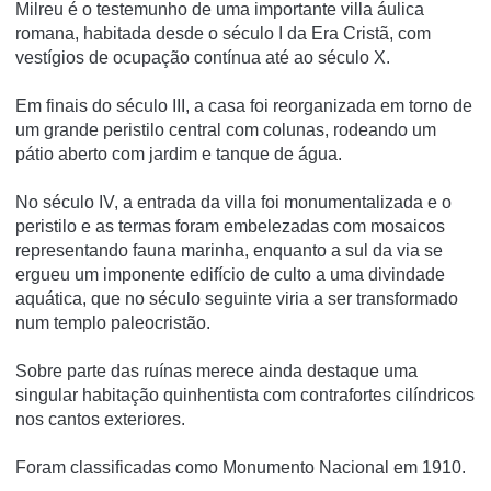
Milreu é o testemunho de uma importante villa áulica
romana, habitada desde o século I da Era Cristã, com
vestí­gios de ocupação contí­nua até ao século X.
Em finais do século III, a casa foi reorganizada em torno de
um grande peristilo central com colunas, rodeando um
pátio aberto com jardim e tanque de água.
No século IV, a entrada da villa foi monumentalizada e o
peristilo e as termas foram embelezadas com mosaicos
representando fauna marinha, enquanto a sul da via se
ergueu um imponente edifí­cio de culto a uma divindade
aquática, que no século seguinte viria a ser transformado
num templo paleocristão.
Sobre parte das ruí­nas merece ainda destaque uma
singular habitação quinhentista com contrafortes cilí­ndricos
nos cantos exteriores.
Foram classificadas como Monumento Nacional em 1910.