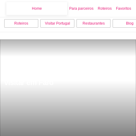
Home
Home
Para parceiros
Roteiros
Favoritos
Roteiros
Visitar Portugal
Restaurantes
Blog
As 15 melhores coisas para fazer e 
visitar em Faro