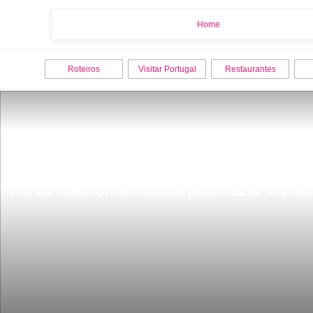
Home
Home
Roteiros
Visitar Portugal
Restaurantes
As 10 melhores coisas para fazer e vis