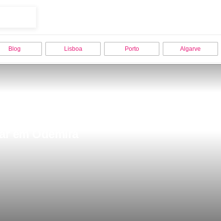
Blog
Lisboa
Porto
Algarve
itar em Odemira