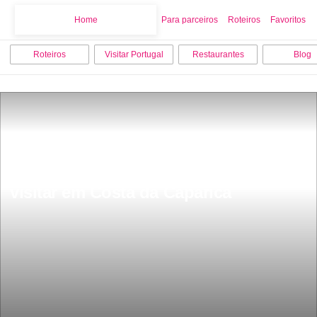
Home
Home
Para parceiros
Roteiros
Favoritos
Roteiros
Visitar Portugal
Restaurantes
Blog
Os 12 melhores sitios para ver e 
visitar em Costa da Caparica