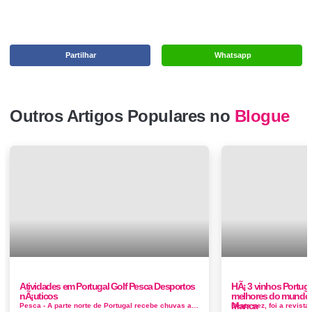
Partilhar
Whatsapp
Outros Artigos Populares no
Blogue
Atividades em Portugal Golf Pesca Desportos
HÃ¡ 3 vinhos Portugu
nÃ¡uticos
melhores do mundo B
Manca
Pesca - A parte norte de Portugal recebe chuvas abundantes e contém colinas escarpadas e alguns dos riachos mais bem abastecidos da Pen&ia...