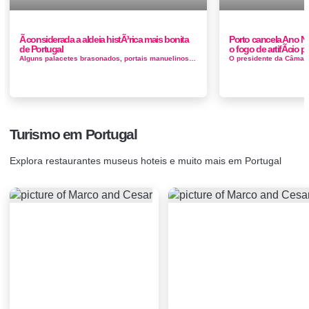
Ã considerada a aldeia histÃ³rica mais bonita
Porto cancela Ano 
de Portugal
o fogo de artifÃ­cio
Alguns palacetes brasonados, portais manuelinos, a casa onde viveu e exerceu clínica o médico e escritor Fernando Namora, que aqui se in...
Turismo em Portugal
Explora restaurantes museus hoteis e muito mais em Portugal