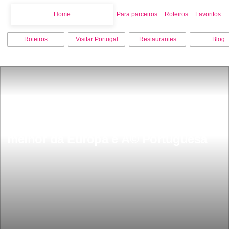
Home
Home
Para parceiros
Roteiros
Favoritos
Roteiros
Visitar Portugal
Restaurantes
Blog
JÃ¡ todos tinhamos ouvido falar na 
beleza inigualÃ¡vel desta estradaÃ© a 
melhor da Europa e Ã© Portuguesa