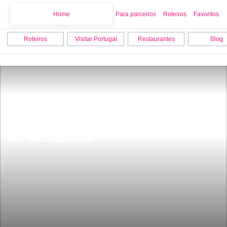
Home
Home
Para parceiros
Roteiros
Favoritos
Roteiros
Visitar Portugal
Restaurantes
Blog
15 melhores coisas para fazer e visitar 
em Matosinhos