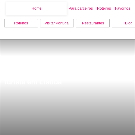
Home
Home
Para parceiros
Roteiros
Favoritos
Roteiros
Visitar Portugal
Restaurantes
Blog
As 8 ExperiÃªncias favoritas para um 
turista em Lisboa