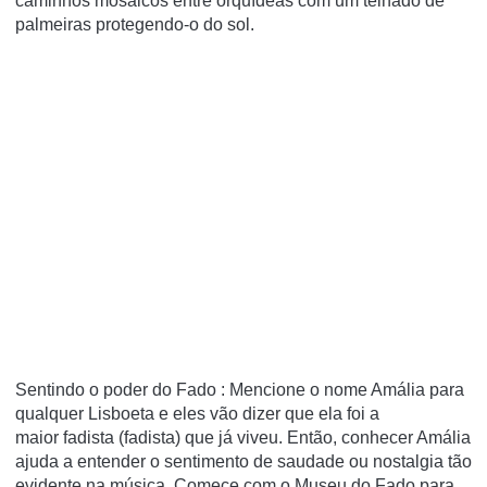
caminhos mosaicos entre orquídeas com um telhado de
palmeiras protegendo-o do sol.
Sentindo o poder do Fado
: Mencione o nome Amália para
qualquer Lisboeta e eles vão dizer que ela foi a
maior
fadista
(fadista) que já viveu.
Então, conhecer Amália
ajuda a entender o sentimento de
saudade
ou nostalgia tão
evidente na música.
Comece com o Museu do Fado para