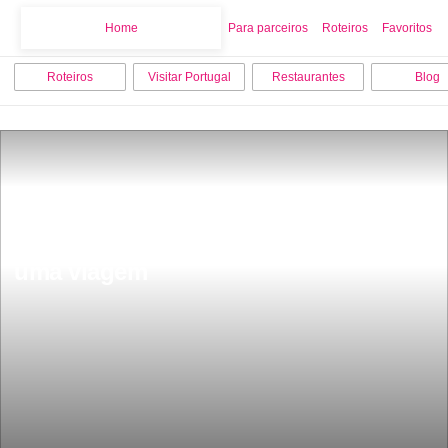
Home
Home
Para parceiros
Roteiros
Favoritos
Roteiros
Visitar Portugal
Restaurantes
Blog
Lisboa esta na 7Âª posiÃ§Ã£o numa 
lista das 100 melhores cidades para 
uma viagem