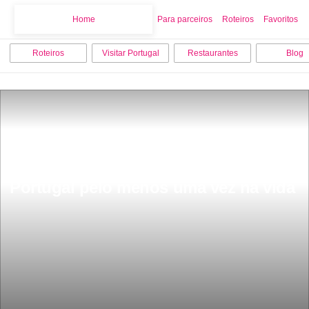
Home
Home
Para parceiros
Roteiros
Favoritos
Roteiros
Visitar Portugal
Restaurantes
Blog
Esta sÃ£o as coisas para fazer em 
Portugal pelo menos uma vez na vida