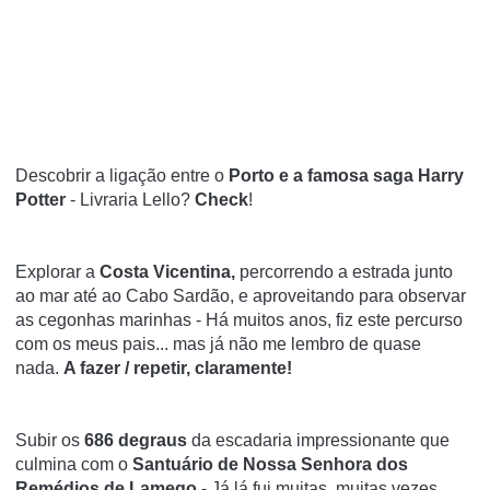
Descobrir a ligação entre o
Porto e a famosa saga Harry
Potter
- Livraria Lello?
Check
!
Explorar a
Costa Vicentina,
percorrendo a estrada junto
ao mar até ao Cabo Sardão, e aproveitando para observar
as cegonhas marinhas - Há muitos anos, fiz este percurso
com os meus pais... mas já não me lembro de quase
nada.
A fazer / repetir, claramente!
Subir os
686 degraus
da escadaria impressionante que
culmina com o
Santuário de Nossa Senhora dos
Remédios de Lamego
- Já lá fui muitas, muitas vezes.