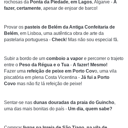
rochosas da
Ponta da Piedade, em Lagos
, Algarve -
A
fazer, certamente
, apesar de enjoar de barco!
Provar os
pasteis de Belém da Antiga Confeitaria de
Belém
, em Lisboa, uma autêntica obra de arte da
pastelaria portuguesa -
Check
! Mas não sou especial fã.
Subir a bordo de um
comboio a vapor
e percorrer o trajeto
entre o
Peso da Régua e o Tua
-
A fazer! Mesmo!
Fazer uma
refeição de peixe em Porto Cov
o, uma vila
piscatória em plena Costa Vicentina -
Já fui a Porto
Covo
mas não fiz lá refeição de peixe!
Sentar-se nas
dunas douradas da praia do Guincho
,
uma das mais bonitas do país -
Um dia, quem sabe?
Comprar
livros na Igreja de São Tiago, na vila de