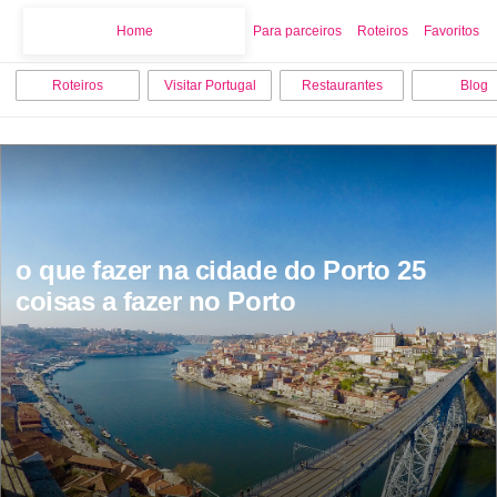
Home
Home
Para parceiros
Roteiros
Favoritos
Roteiros
Visitar Portugal
Restaurantes
Blog
o que fazer na cidade do Porto 25 
coisas a fazer no Porto