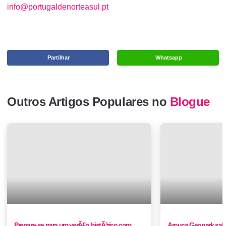
info@portugaldenorteasul.pt
Partilhar
Whatsapp
Outros Artigos Populares no
Blogue
Prepare-se para um verÃ£o histÃ³rico com
Arouca Geopark sab