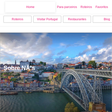
Home
Home
Para parceiros
Roteiros
Favoritos
Roteiros
Visitar Portugal
Restaurantes
Blog
Sobre NÃ³s