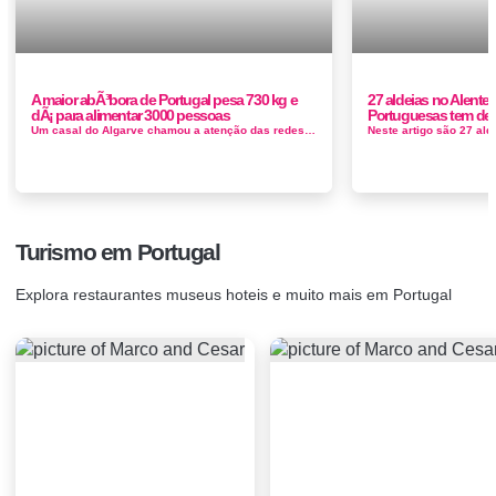
A maior abÃ³bora de Portugal pesa 730 kg e
27 aldeias no Alente
dÃ¡ para alimentar 3000 pessoas
Portuguesas tem de v
Um casal do Algarve chamou a atenção das redes sociais após divulgar que produziram uma abóbora gigante de 730 quilos. Bat...
Turismo em Portugal
Explora restaurantes museus hoteis e muito mais em Portugal