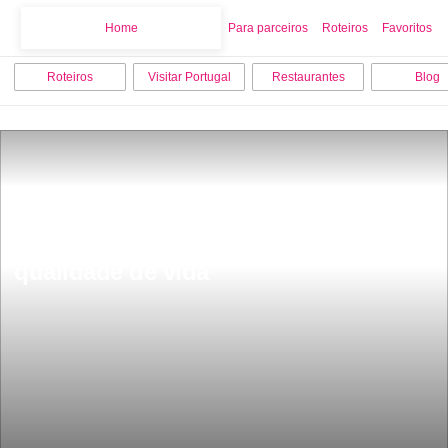
Home
Home
Para parceiros
Roteiros
Favoritos
Roteiros
Visitar Portugal
Restaurantes
Blog
As 5 cidades de Portugal com melhor 
qualidade de vida