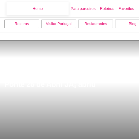
Home
Home
Para parceiros
Roteiros
Favoritos
Roteiros
Visitar Portugal
Restaurantes
Blog
SÃ³ para quem nÃ£o tem vertigens ou 
mesmo para quem tem miradouro da 
Ponte 25 de Abril JÃ¡ abriu