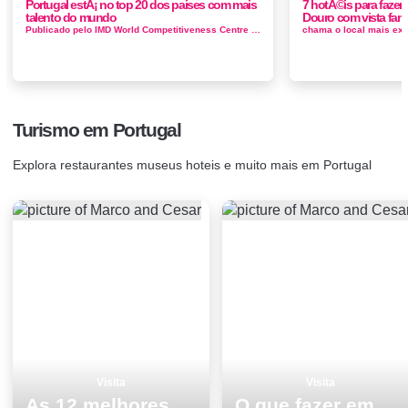
Portugal estÃ¡ no top 20 dos paises com mais
7 hotÃ©is para faze
talento do mundo
Douro com vista fant
Publicado pelo IMD World Competitiveness Centre do IMD (International Institute for Management Development), o World Talent Ranking, baseia-se no dese...
Turismo em Portugal
Explora restaurantes museus hoteis e muito mais em Portugal
Visita
Visita
As 12 melhores actividades para fazer e visitar em Faro
O que fazer em Vila Nova de Gaia os 8 melhores sitios para visitar