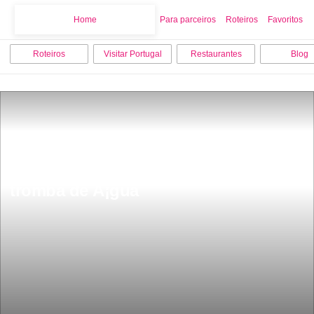
Home
Home
Para parceiros
Roteiros
Favoritos
Roteiros
Visitar Portugal
Restaurantes
Blog
Aconteceu hoje no Algarve tornado e 
tromba de Ã¡gua