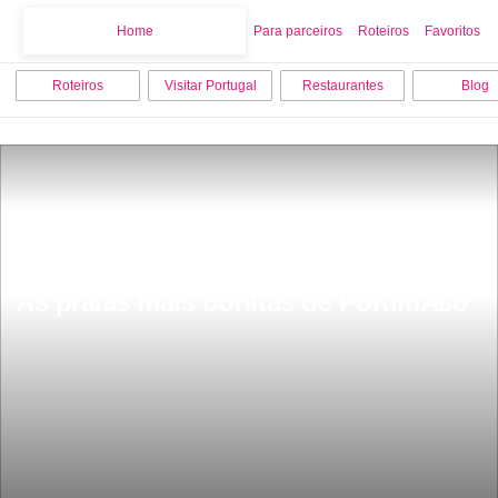
Home
Home
Para parceiros
Roteiros
Favoritos
Roteiros
Visitar Portugal
Restaurantes
Blog
As praias mais bonitas de PortimÃ£o