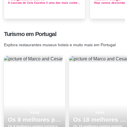
A cascata de Cela Cavalos é uma das mais conhecidas e também uma das mais bonitas do Parque. É alimentada pelos ribeiros das Cava...
Turismo em Portugal
Explora restaurantes museus hoteis e muito mais em Portugal
Visita
Visita
Os 8 melhores pontos turisticos e passeios em Monumentos no Porto
Os 18 melhores pontos turisticos para conhecer e visitar em Lisboa
Os 8 melhores pontos turisticos e passeios em Monumentos no Porto
Os 18 melhores pontos turisticos para conhecer e visitar em Lisboa