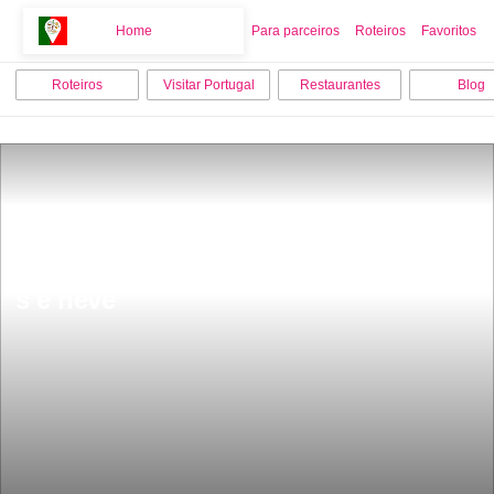
Home
Home
Para parceiros
Roteiros
Favoritos
Roteiros
Visitar Portugal
Restaurantes
Blog
Tem 50 habitantes Ã© considerada 
uma das aldeias mais bonitas do paÃ­
s e neve