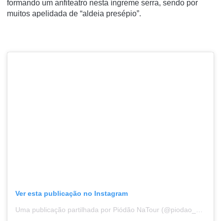
formando um anfiteatro nesta íngreme serra, sendo por
muitos apelidada de “aldeia presépio”.
Ver esta publicação no Instagram
Uma publicação partilhada por Piódão NaTour (@piodao_natour)