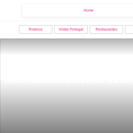
Home
Home
Roteiros
Visitar Portugal
Restaurantes
Tem 40 habitantes aldeia histÃ³rica con