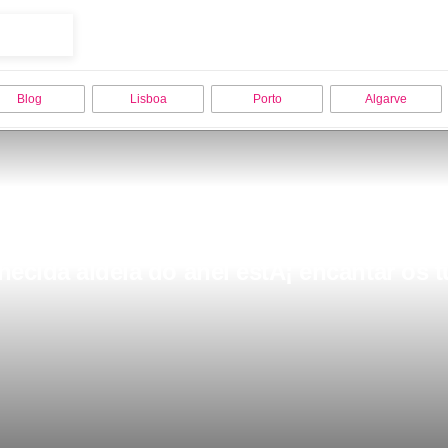
Blog
Lisboa
Porto
Algarve
hecida aldeia do anel estÃ¡ encantar os t