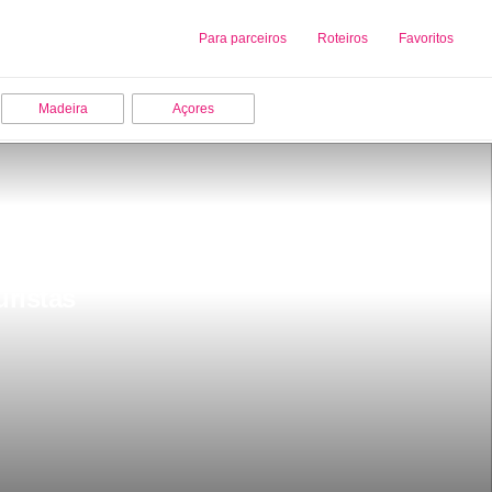
Sobre nós
Para parceiros
Adicionar uma Empresa
Roteiros
Favoritos
Madeira
Açores
uristas