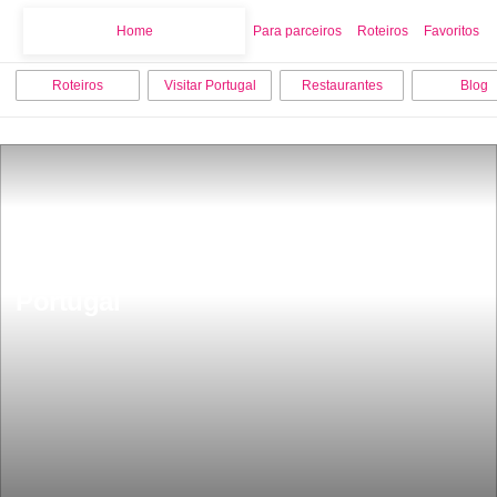
Home
Home
Para parceiros
Roteiros
Favoritos
Roteiros
Visitar Portugal
Restaurantes
Blog
Tem 120 habitantes Ã© uma das 
aldeias mais bonitas do centro de 
Portugal