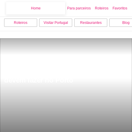
Home
Home
Para parceiros
Roteiros
Favoritos
Roteiros
Visitar Portugal
Restaurantes
Blog
11 coisas que os turistas nunca 
devem fazer no Porto