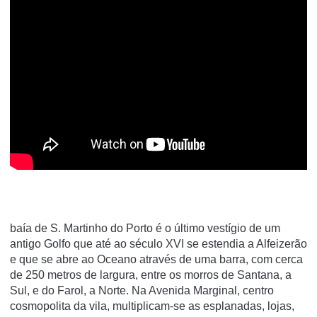
baía de S. Martinho do Porto é o último vestígio de um
antigo Golfo que até ao século XVI se estendia a Alfeizerão
e que se abre ao Oceano através de uma barra, com cerca
de 250 metros de largura, entre os morros de Santana, a
Sul, e do Farol, a Norte. Na Avenida Marginal, centro
cosmopolita da vila, multiplicam-se as esplanadas, lojas,