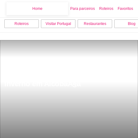
Home
Home
Para parceiros
Roteiros
Favoritos
Roteiros
Visitar Portugal
Restaurantes
Blog
As 12 melhores coisas para fazer no 
inverno em AlcobaÃ§a