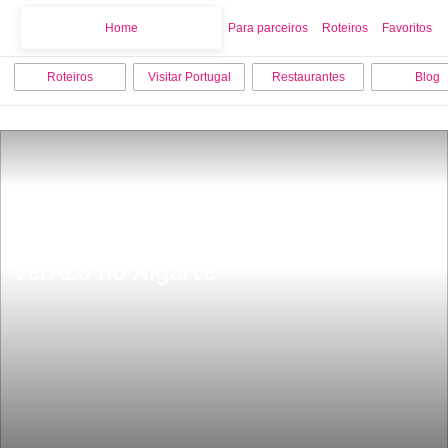
Home
Home
Para parceiros
Roteiros
Favoritos
Roteiros
Visitar Portugal
Restaurantes
Blog
15 coisas para fazer e visitar no 
verÃ£o no Algarve