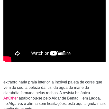
extraordinária praia interior, a incrível paleta de cores que
vem do céu, a beleza da luz, da água do mar e da
clarabóia formada pelas rochas. A revista britânica
AnOther
apaixonou-se pelo Algar de Benagil, em Lagoa,
no Algarve, e afirma sem hesitações: está aqui a gruta mais
bonita do mundo.