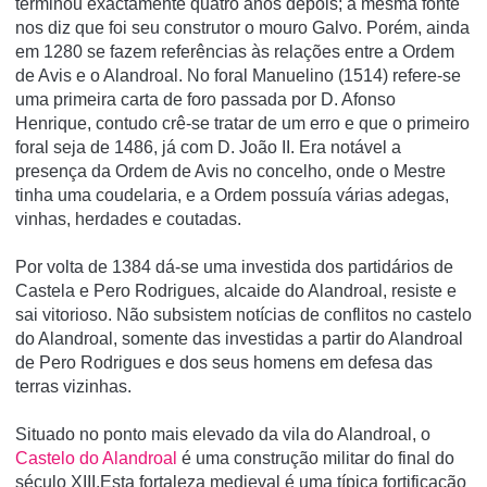
terminou exactamente quatro anos depois; a mesma fonte
nos diz que foi seu construtor o mouro Galvo. Porém, ainda
em 1280 se fazem referências às relações entre a Ordem
de Avis e o Alandroal. No foral Manuelino (1514) refere-se
uma primeira carta de foro passada por D. Afonso
Henrique, contudo crê-se tratar de um erro e que o primeiro
foral seja de 1486, já com D. João II. Era notável a
presença da Ordem de Avis no concelho, onde o Mestre
tinha uma coudelaria, e a Ordem possuía várias adegas,
vinhas, herdades e coutadas.
Por volta de 1384 dá-se uma investida dos partidários de
Castela e Pero Rodrigues, alcaide do Alandroal, resiste e
sai vitorioso. Não subsistem notícias de conflitos no castelo
do Alandroal, somente das investidas a partir do Alandroal
de Pero Rodrigues e dos seus homens em defesa das
terras vizinhas.
Situado no ponto mais elevado da vila do Alandroal, o
Castelo do Alandroal
é uma construção militar do final do
século XIII.Esta fortaleza medieval é uma típica fortificação