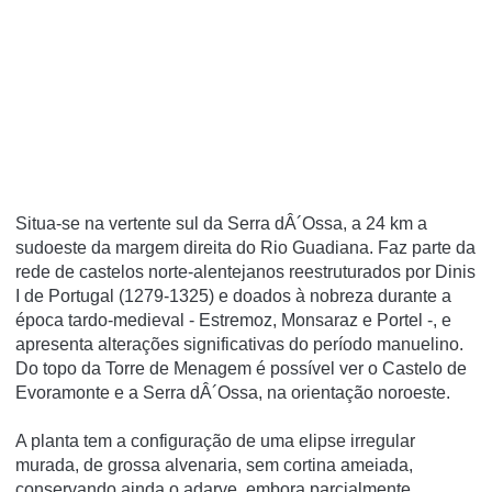
Situa-se na vertente sul da Serra dÂ´Ossa, a 24 km a
sudoeste da margem direita do Rio Guadiana. Faz parte da
rede de castelos norte-alentejanos reestruturados por Dinis
I de Portugal (1279-1325) e doados à nobreza durante a
época tardo-medieval - Estremoz, Monsaraz e Portel -, e
apresenta alterações significativas do perí­odo manuelino.
Do topo da Torre de Menagem é possí­vel ver o Castelo de
Evoramonte e a Serra dÂ´Ossa, na orientação noroeste.
A planta tem a configuração de uma elipse irregular
murada, de grossa alvenaria, sem cortina ameiada,
conservando ainda o adarve, embora parcialmente