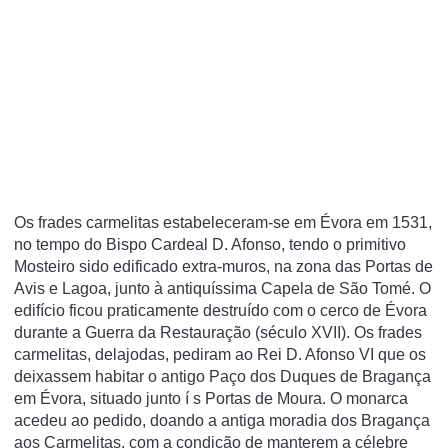
Os frades carmelitas estabeleceram-se em Évora em 1531,
no tempo do Bispo Cardeal D. Afonso, tendo o primitivo
Mosteiro sido edificado extra-muros, na zona das Portas de
Avis e Lagoa, junto à antiquí­ssima Capela de São Tomé. O
edifí­cio ficou praticamente destruí­do com o cerco de Évora
durante a Guerra da Restauração (século XVII). Os frades
carmelitas, delajodas, pediram ao Rei D. Afonso VI que os
deixassem habitar o antigo Paço dos Duques de Bragança
em Évora, situado junto í s Portas de Moura. O monarca
acedeu ao pedido, doando a antiga moradia dos Bragança
aos Carmelitas, com a condição de manterem a célebre