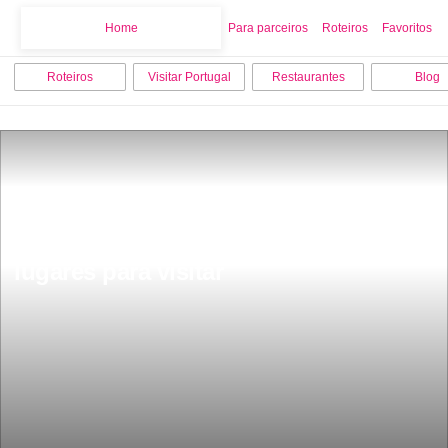
Home
Home
Para parceiros
Roteiros
Favoritos
Roteiros
Visitar Portugal
Restaurantes
Blog
O que fazer em Evora os 7 melhores 
lugares para visitar 