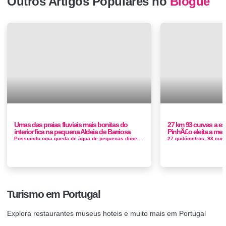
Outros Artigos Populares no
Blogue
Umas das praias fluviais mais bonitas do
27 km 93 curvas a e
interior fica na pequena Aldeia de Barriosa
PinhÃ£o eleita a me
Possuindo uma queda de água de pequenas dimensões, a Cascata do Poço da Broca destaca-se por uma beleza e tranquilidade raras, po...
Turismo em Portugal
Explora restaurantes museus hoteis e muito mais em Portugal