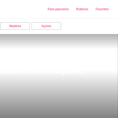
Sobre nós
Para parceiros
Adicionar uma Empresa
Roteiros
Favoritos
Madeira
Açores
habitantes sÃ£o Portugueses