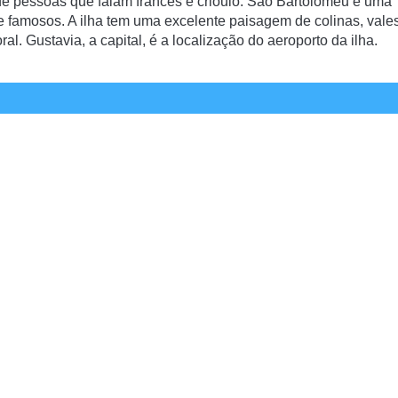
 de pessoas que falam francês e crioulo. São Bartolomeu é uma
s e famosos. A ilha tem uma excelente paisagem de colinas, vale
l. Gustavia, a capital, é a localização do aeroporto da ilha.
as, quase metade da população é portuguesa. Mas como chegar