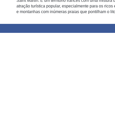
Saint Martin. É um território francês com uma mistura
atração turística popular, especialmente para os rico
e montanhas com inúmeras praias que pontilham o litora
Na paradisíaca ilha de São Bartolomeu, nas Caraíb