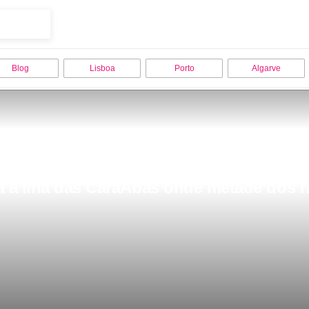
Blog
Lisboa
Porto
Algarve
a a ilha das CaraÃ­bas onde metade dos 