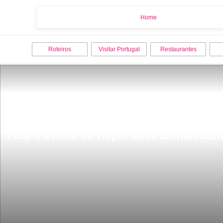
Home
Home
Roteiros
Visitar Portugal
Restaurantes
Fica a 1 hora de RepÃºblica Dominican