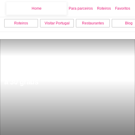
Home
Home
Para parceiros
Roteiros
Favoritos
Roteiros
Visitar Portugal
Restaurantes
Blog
Existe uma praia fluvial Alentejana 
eleita a melhor da Europa com Ã¡gua 
a 30 graus