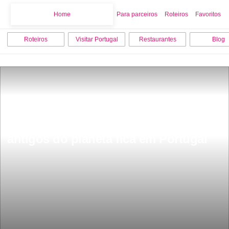
Home
Home
Para parceiros
Roteiros
Favoritos
Roteiros
Visitar Portugal
Restaurantes
Blog
Tem mais de 7 mil anos Ã© um dos 
locais com vestÃ­gios do homem mais 
antigos do planeta fica em Portugal