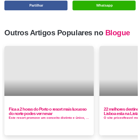
Partilhar
Whatsapp
Outros Artigos Populares no
Blogue
Fica a 2 horas do Porto o resort mais luxuoso
22 melhores destino
do norte podes ver nevar
Lisboa esta na Lista
Este resort promove um conceito distinto e único, onde o objetivo é permitir aos hóspedes desfrutar das belezas naturais da Serra...