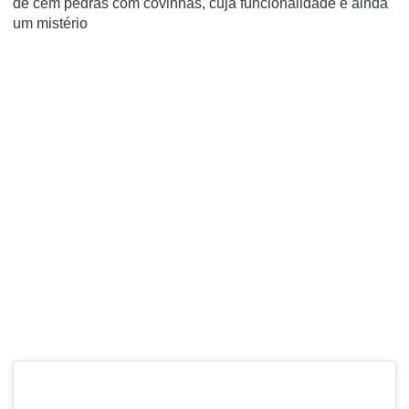
de cem pedras com covinhas, cuja funcionalidade é ainda
um mistério