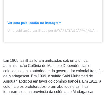
Ver esta publicação no Instagram
Uma publicação partilhada por ðÂŸÂ‘³ðÂŸÂ½‍âÂ™Â‚ï¸ÂÙÂ‡Ø§Ø´ÙÂ… (@_komorian_)
Em 1908, as ilhas foram unificadas sob uma única
administração Colônia de Maiote e Dependências e
colocadas sob a autoridade do governador colonial francês
de Madagascar. Em 1909, o sultão Said Muhamed de
Anjouan abdicou em favor do domínio francês. Em 1912, a
colônia e os protetorados foram abolidos e as ilhas
tornaram-se uma província da colônia de Madagascar