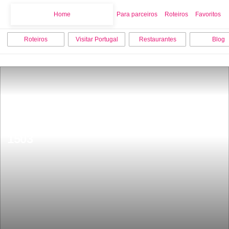
Home
Home
Para parceiros
Roteiros
Favoritos
Roteiros
Visitar Portugal
Restaurantes
Blog
Uma ilhas mais bonitas da africa foi 
descoberta pelos portugueses em 
1503