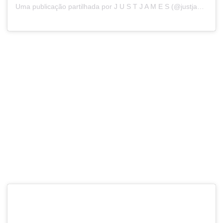
Uma publicação partilhada por J U S T J A M E S (@justjamesmedia)