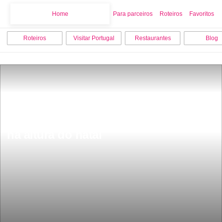
Home
Home
Para parceiros
Roteiros
Favoritos
Roteiros
Visitar Portugal
Restaurantes
Blog
Prepara este fim de semana vai 
passar um cometa perto da terra bem 
na altura do natal