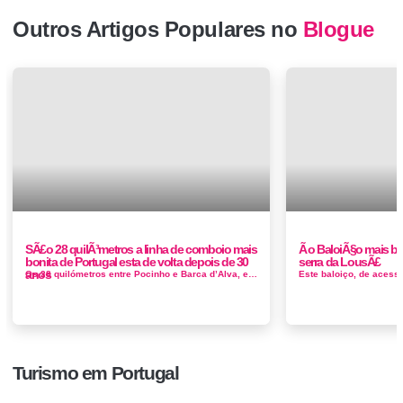
Outros Artigos Populares no
Blogue
SÃ£o 28 quilÃ³metros a linha de comboio mais
Ã o BaloiÃ§o mais bo
bonita de Portugal esta de volta depois de 30
serra da LousÃ£
anos
Os 28 quilómetros entre Pocinho e Barca d’Alva, encerrados desde 1988 na Linha do Douro, vão ser recuperados e reactivad...
Turismo em Portugal