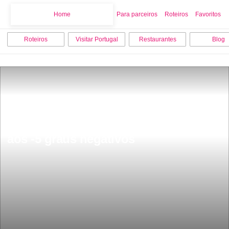
Home
Home
Para parceiros
Roteiros
Favoritos
Roteiros
Visitar Portugal
Restaurantes
Blog
Esta frio vai ficar pior este fim de 
semana temperaturas vÃ£o chegar 
aos -5 graus negativos