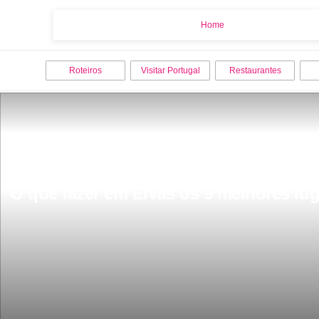
Home
Home
Roteiros
Visitar Portugal
Restaurantes
O que fazer em Elvas os 9 melhores luga