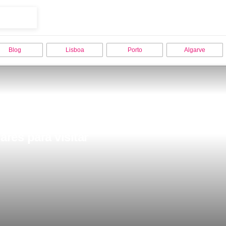
Blog
Lisboa
Porto
Algarve
res para visitar 