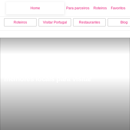
Home
Home
Para parceiros
Roteiros
Favoritos
Roteiros
Visitar Portugal
Restaurantes
Blog
O que fazer em Vila do Conde os 10 
melhores locais para visitar