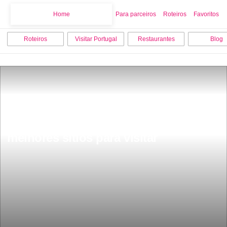
Home
Home
Para parceiros
Roteiros
Favoritos
Roteiros
Visitar Portugal
Restaurantes
Blog
O que fazer em Coimbra os 18 
melhores sitios para visitar