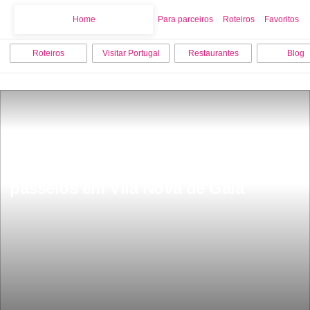
Home
Home
Para parceiros
Roteiros
Favoritos
Roteiros
Visitar Portugal
Restaurantes
Blog
Os 15 melhores pontos turisticos e 
passeios em Vila Nova de Gaia