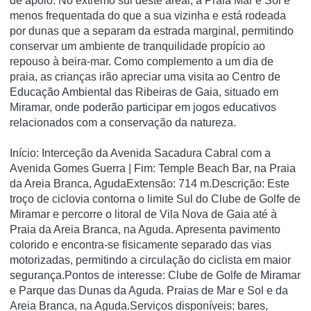
de apoio. No extremo sul deste areal, a Praia Mar e Sol é
menos frequentada do que a sua vizinha e está rodeada
por dunas que a separam da estrada marginal, permitindo
conservar um ambiente de tranquilidade propício ao
repouso à beira-mar. Como complemento a um dia de
praia, as crianças irão apreciar uma visita ao Centro de
Educação Ambiental das Ribeiras de Gaia, situado em
Miramar, onde poderão participar em jogos educativos
relacionados com a conservação da natureza.
Início: Interceção da Avenida Sacadura Cabral com a
Avenida Gomes Guerra | Fim: Temple Beach Bar, na Praia
da Areia Branca, AgudaExtensão: 714 m.Descrição: Este
troço de ciclovia contorna o limite Sul do Clube de Golfe de
Miramar e percorre o litoral de Vila Nova de Gaia até à
Praia da Areia Branca, na Aguda. Apresenta pavimento
colorido e encontra-se fisicamente separado das vias
motorizadas, permitindo a circulação do ciclista em maior
segurança.Pontos de interesse: Clube de Golfe de Miramar
e Parque das Dunas da Aguda. Praias de Mar e Sol e da
Areia Branca, na Aguda.Serviços disponíveis: bares,