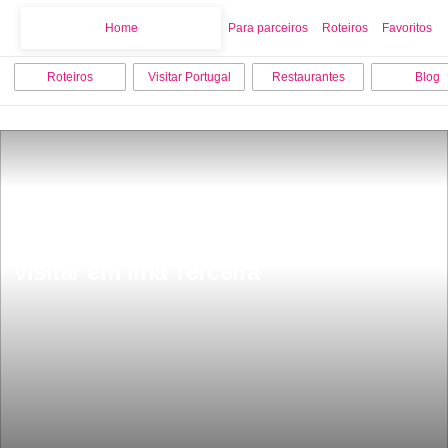
Home
Home
Para parceiros
Roteiros
Favoritos
Roteiros
Visitar Portugal
Restaurantes
Blog
Os 9 melhores pontos turisticos para 
visitar em Ilha Terceira