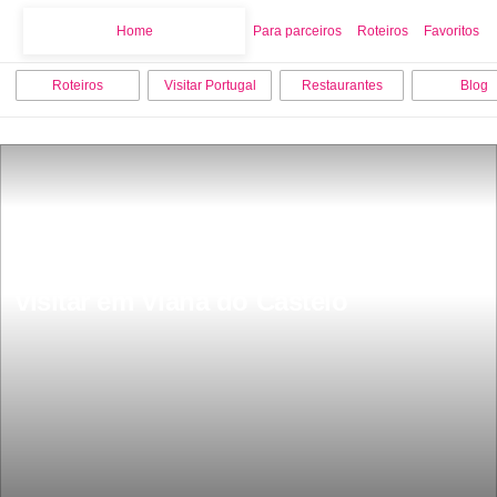
Home
Home
Para parceiros
Roteiros
Favoritos
Roteiros
Visitar Portugal
Restaurantes
Blog
Os 12 melhores sitios para ver e 
visitar em Viana do Castelo