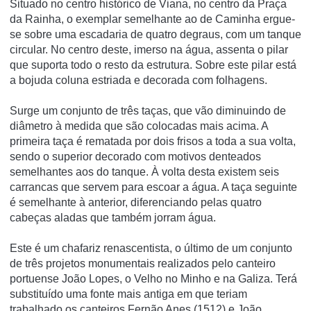
Situado no centro histórico de Viana, no centro da Praça
da Rainha, o exemplar semelhante ao de Caminha ergue-
se sobre uma escadaria de quatro degraus, com um tanque
circular. No centro deste, imerso na água, assenta o pilar
que suporta todo o resto da estrutura. Sobre este pilar está
a bojuda coluna estriada e decorada com folhagens.
Surge um conjunto de três taças, que vão diminuindo de
diâmetro à medida que são colocadas mais acima. A
primeira taça é rematada por dois frisos a toda a sua volta,
sendo o superior decorado com motivos denteados
semelhantes aos do tanque. À volta desta existem seis
carrancas que servem para escoar a água. A taça seguinte
é semelhante à anterior, diferenciando pelas quatro
cabeças aladas que também jorram água.
Este é um chafariz renascentista, o último de um conjunto
de três projetos monumentais realizados pelo canteiro
portuense João Lopes, o Velho no Minho e na Galiza. Terá
substituí­do uma fonte mais antiga em que teriam
trabalhado os canteiros Fernão Anes (1512) e João