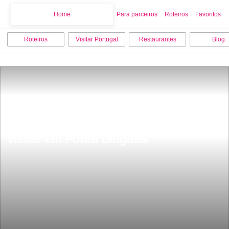
Home
Home
Para parceiros
Roteiros
Favoritos
Roteiros
Visitar Portugal
Restaurantes
Blog
Os 12 melhores sitios para ver e 
visitar em Ponta Delgada