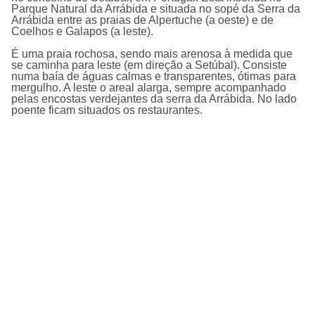
Parque Natural da Arrábida e situada no sopé da Serra da
Arrábida entre as praias de Alpertuche (a oeste) e de
Coelhos e Galapos (a leste).
É uma praia rochosa, sendo mais arenosa à medida que
se caminha para leste (em direção a Setúbal). Consiste
numa baí­a de águas calmas e transparentes, ótimas para
mergulho. A leste o areal alarga, sempre acompanhado
pelas encostas verdejantes da serra da Arrábida. No lado
poente ficam situados os restaurantes.