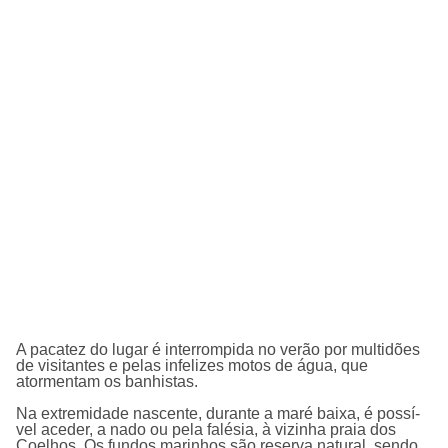
A pacatez do lugar é interrompida no verão por multidões
de visitantes e pelas infelizes motos de água, que
atormentam os banhistas.
Na extremidade nascente, durante a maré baixa, é possí­
vel aceder, a nado ou pela falésia, à vizinha praia dos
Coelhos. Os fundos marinhos são reserva natural, sendo