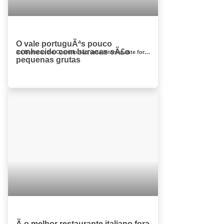
O vale portuguÃªs pouco
conhecido com buracas sÃ£o
As Buracas do Casmilo são uma interessante formação geológica que pode ser visitada no concelho de Condeixa-a-Nova, fregue...
pequenas grutas
Ã o melhor restaurante italiano fora