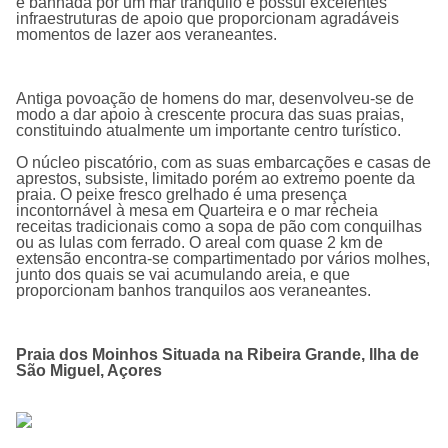
é banhada por um mar tranquilo e possui excelentes
infraestruturas de apoio que proporcionam agradáveis
momentos de lazer aos veraneantes.
Antiga povoação de homens do mar, desenvolveu-se de
modo a dar apoio à crescente procura das suas praias,
constituindo atualmente um importante centro turístico.
O núcleo piscatório, com as suas embarcações e casas de
aprestos, subsiste, limitado porém ao extremo poente da
praia. O peixe fresco grelhado é uma presença
incontornável à mesa em Quarteira e o mar recheia
receitas tradicionais como a sopa de pão com conquilhas
ou as lulas com ferrado. O areal com quase 2 km de
extensão encontra-se compartimentado por vários molhes,
junto dos quais se vai acumulando areia, e que
proporcionam banhos tranquilos aos veraneantes.
Praia dos Moinhos Situada na Ribeira Grande, Ilha de
São Miguel, Açores