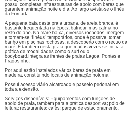
possui completas infraestruturas de apoio com bares que
garantem animação noite e dia. Ao largo avista-se o Ilhéu
da Forcada
A pequena baía desta praia urbana, de areia branca, é
bastante frequentada na época balnear, mas calma no
resto do ano. Na maré baixa, diversos rochedos imergem
e tornam-se “ilhéus” temporários, onde é possível tomar
banho em piscinas rochosas, a descoberto com o recuo da
maré. É também nesta praia que muitas vezes se inicia a
prática de modalidades como o surf ou o
bodyboard.Integra as frentes de praias Lagoa, Pontes e
Fragosinho.
Por aqui estão instalados vários bares de praia em
madeira, constituindo locais de animação noturna.
Possui acesso viário alcatroado e passeio pedonal em
toda a extensão.
Serviços disponíveis: Equipamentos com funções de
apoio de praia, também para a prática desportiva; pólo de
leitura; restaurantes; cafés; parque de estacionamento.