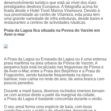
desenvolvimento turístico que está ao nível dos mais
prestigiados destinos Europeus. A fotografía acima foi
tirada desde o Hotel Tivoli Marina Vilamoura. Devido à
sua proximidade ao centro de Vilamora, esta praia tem
uma grande variedade de infra estruturas, desde bares e
restaurantes a centros de actividades náuticas.
Praia da Lagoa fica situada na Povoa do Varzim em
Aver-o-mar
A Praia da Lagoa ou Enseada da Lagoa ou é uma extensa
praia marí­tima na área urbana da Póvoa de Varzim. A
pequena baí­a está localizada nas freguesias da Póvoa e
de Aver-o-Mar, entre a Praia dos Beijinhos e a Praia do
Fragosinho, sendo bastante frequentada na época
balnear, mas calma no resto do ano, de areia branca com
poucos penedos.
Durante a maré baixa, diversos rochedos imersos tornam-
se com acesso direto a partir da marginal da cidade,
a Praia da Lagoa é bastante concorrida durante o verão.
O seu areal forma uma espécie de baía, com boas
condições para a prática de atividades desportivas e