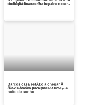
de ItÃ¡lia fica em Portugal
Fiammetta é nada mais nada menos que mellhor restaurante itliano fora de italia fica em Lisboa, o que se come não é menos. A fam&...
Barcos casa estÃ£o a chegar Ã
Ria de Aveiro para passar uma
Os barcos estão atualmente em finalização, praticamente prontos para abrir. É importante informar que estes barcos-casa s&...
noite de sonho