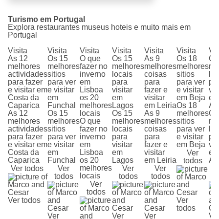
Turismo em Portugal
Explora restaurantes museus hoteis e muito mais em
Portugal
Visita
Visita
Visita
Visita
Visita
Visita
Vis
As 12
Os 15
O que
Os 15
As 9
Os 18
Os
melhores
melhores
fazer no
melhores
melhores
melhores
me
actividades
sitios
inverno
locais
coisas
sitios
lu
para fazer
para ver
em
para
para
para ver
pa
e visitar em
e visitar
Lisboa
visitar
fazer e
e visitar
vis
Costa da
em
os 20
em
visitar
em Beja
e
Caparica
Funchal
melhores
Lagos
em Leiria
Os 18
Av
As 12
Os 15
locais
Os 15
As 9
melhores
Os
melhores
melhores
O que
melhores
melhores
sitios
me
actividades
sitios
fazer no
locais
coisas
para ver
lu
para fazer
para ver
inverno
para
para
e visitar
pa
e visitar em
e visitar
em
visitar
fazer e
em Beja
vis
Costa da
em
Lisboa
em
visitar
e
Ver
Caparica
Funchal
os 20
Lagos
em Leiria
Av
todos
melhores
Ver todos
Ver
Ver
Ver
locais
todos
todos
todos
Ver
todos
Ver todos
Ver
todos
Ver
Ver
Ver
Ve