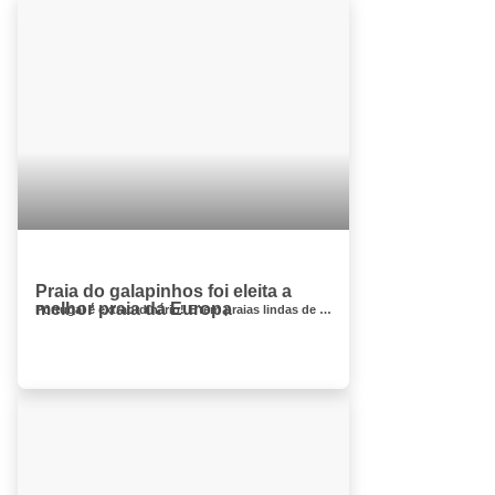
Praia do galapinhos foi eleita a
melhor praia da Europa
Portugal é extraordinário! E tem praias lindas de norte a sul, praia dos gualapinhos em Setubal foi eleita a melhor de 2017, mas tem mai...