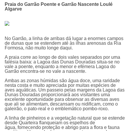
Praia do Garrão Poente e Garrão Nascente Loulé
Algarve
No Garrão, a linha de arribas dá lugar a enormes campos
de dunas que se estendem até às ilhas arenosas da Ria
Formosa, não muito longe daqui.
A praia corre ao longo de dois vales separados por uma
falésia baixa: a Lagoa das Dunas Douradas situa-se no
vale a poente, enquanto a menor e efémera Lagoa do
Garrão encontra-se no vale a nascente.
Ambas as zonas húmidas são água doce, uma raridade
nesta costa e muito apreciada por muitas espécies de
aves aquáticas. Um passeio pelas margens da Lagoa das
Dunas Douradas proporcionará aos visitantes uma
excelente oportunidade para observar as diversas aves
que ali se alimentam, descansam ou nidificam, como o
galeirão, o pato-real e o emblemático pombo-roxo.
A linha de pinheiros e a vegetação natural que se estende
desde Quarteira flanqueiam os espelhos de
água, fornecendo proteção e abrigo para a flora e fauna