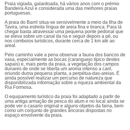
Praia vigiada, galardoada, há vários anos com o prémio
Bandeira Azul e considerada uma das melhores praias
portuguesas.
A praia do Barril situa-se sensivelmente a meio da Ilha de
Tavira, uma estreita língua de areia fina e branca. Para lá
chegar basta atravessar uma pequena ponte pedonal que
se eleva sobre um canal da ria e seguir depois a pé, ou
nos comboios turísticos, durante cerca de 1 km até ao
areal.
Pelo caminho vale a pena observar a fauna dos bancos de
vasa, especialmente as bocas (caranguejo típico destes
sapais) e, mais perto da praia, a vegetação dos campos
dunares de onde se liberta um aroma intenso a caril,
oriundo duma pequena planta, a perpétua-das-areias. É
ainda possível realizar um percurso de natureza que
disponibilizada informação sobre a riqueza ambiental da
Ria Formosa.
O equipamento turístico da praia foi adaptado a partir de
uma antiga armação de pesca do atum e no local ainda se
pode ver o casario original e alguns objetos da faina, bem
como um conjunto de grandes âncoras dispostas no
espaço envolvente da praia.