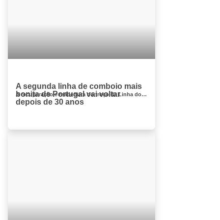
A segunda linha de comboio mais
bonita de Portugal vai voltar
A recuperação e reabertura do troço da Linha do Douro desde o Pocinho até à fronteira com Espanha tem sido reivindi...
depois de 30 anos