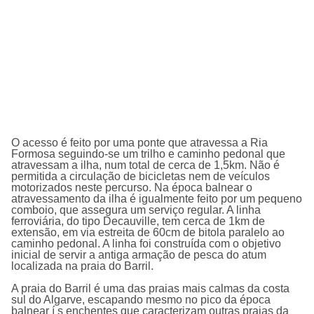
O acesso é feito por uma ponte que atravessa a Ria
Formosa seguindo-se um trilho e caminho pedonal que
atravessam a ilha, num total de cerca de 1,5km. Não é
permitida a circulação de bicicletas nem de veí­culos
motorizados neste percurso. Na época balnear o
atravessamento da ilha é igualmente feito por um pequeno
comboio, que assegura um serviço regular. A linha
ferroviária, do tipo Decauville, tem cerca de 1km de
extensão, em via estreita de 60cm de bitola paralelo ao
caminho pedonal. A linha foi construí­da com o objetivo
inicial de servir a antiga armação de pesca do atum
localizada na praia do Barril.
A praia do Barril é uma das praias mais calmas da costa
sul do Algarve, escapando mesmo no pico da época
balnear í s enchentes que caracterizam outras praias da