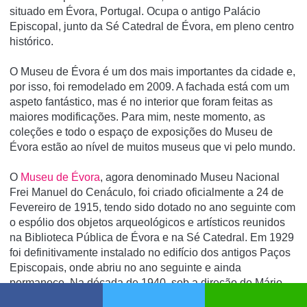
situado em Évora, Portugal. Ocupa o antigo Palácio
Episcopal, junto da Sé Catedral de Évora, em pleno centro
histórico.
O Museu de Évora é um dos mais importantes da cidade e,
por isso, foi remodelado em 2009. A fachada está com um
aspeto fantástico, mas é no interior que foram feitas as
maiores modificações. Para mim, neste momento, as
coleções e todo o espaço de exposições do Museu de
Évora estão ao nível de muitos museus que vi pelo mundo.
O
Museu de Évora
, agora denominado Museu Nacional
Frei Manuel do Cenáculo, foi criado oficialmente a 24 de
Fevereiro de 1915, tendo sido dotado no ano seguinte com
o espólio dos objetos arqueológicos e artísticos reunidos
na Biblioteca Pública de Évora e na Sé Catedral. Em 1929
foi definitivamente instalado no edifício dos antigos Paços
Episcopais, onde abriu no ano seguinte e ainda
permanece. Na década de 1940, sob a direção de Mário
Tavares Chicó, o edifício sofreu profundas remodelações