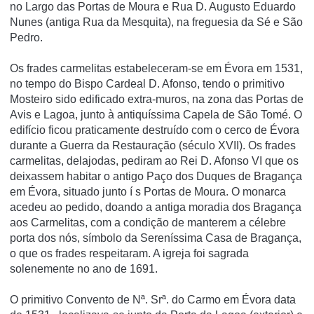
no Largo das Portas de Moura e Rua D. Augusto Eduardo
Nunes (antiga Rua da Mesquita), na freguesia da Sé e São
Pedro.
Os frades carmelitas estabeleceram-se em Évora em 1531,
no tempo do Bispo Cardeal D. Afonso, tendo o primitivo
Mosteiro sido edificado extra-muros, na zona das Portas de
Avis e Lagoa, junto à antiquí­ssima Capela de São Tomé. O
edifí­cio ficou praticamente destruí­do com o cerco de Évora
durante a Guerra da Restauração (século XVII). Os frades
carmelitas, delajodas, pediram ao Rei D. Afonso VI que os
deixassem habitar o antigo Paço dos Duques de Bragança
em Évora, situado junto í s Portas de Moura. O monarca
acedeu ao pedido, doando a antiga moradia dos Bragança
aos Carmelitas, com a condição de manterem a célebre
porta dos nós, sí­mbolo da Serení­ssima Casa de Bragança,
o que os frades respeitaram. A igreja foi sagrada
solenemente no ano de 1691.
O primitivo Convento de Nª. Srª. do Carmo em Évora data