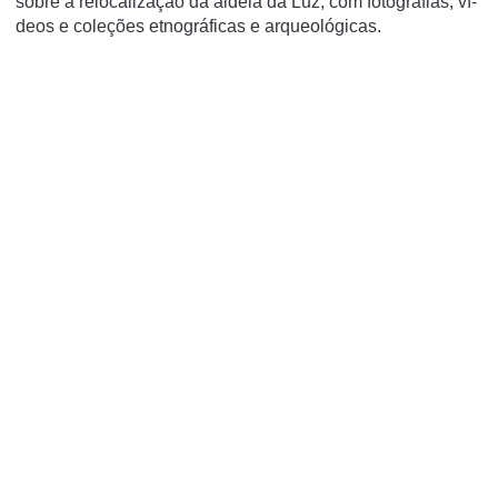
sobre a relocalização da aldeia da Luz, com fotografias, ví­
deos e coleções etnográficas e arqueológicas.