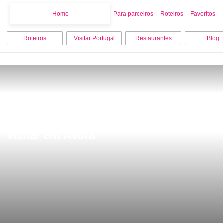
Home
Home
Para parceiros
Roteiros
Favoritos
Roteiros
Visitar Portugal
Restaurantes
Blog
Os 20 melhores sitios para ver e 
visitar em Ãvora