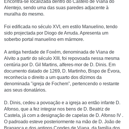
Encontra-se localizada dentro do Castelo de Viana do
Alentejo, sendo uma das suas paredes adjacente à
muralha do mesmo.
Foi edificada no século XVI, em estilo Manuelino, tendo
sido projectada por Diogo de Arruda. Apresenta um
soberbo portal manuelino em mármore.
A antiga herdade de Foxém, denominada de Viana de
Alvito a partir do século XIII, foi repovoada nessa mesma
centúria por D. Gil Martins, alferes-mor de D. Dinis. Em
documento datado de 1269, D. Martinho, Bispo de Évora,
reconhecia o direito a um quarto dos dízimos da
denominada "igreja de Fochem", pertencendo o restante
aos seus donatários.
D. Dinis, cedeu a povoação e a igreja ao então infante D.
Afonso, que a fez integrar nos bens de D. Beatriz de
Castela, já com a designação de capelas de D. Afonso IV .
O padroado esteve posteriormente na mão de D. João de
Bragança e dos antigos Condes de Viana, da família dos