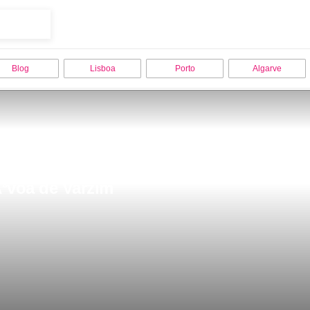
Blog
Lisboa
Porto
Algarve
Ã³voa de Varzim