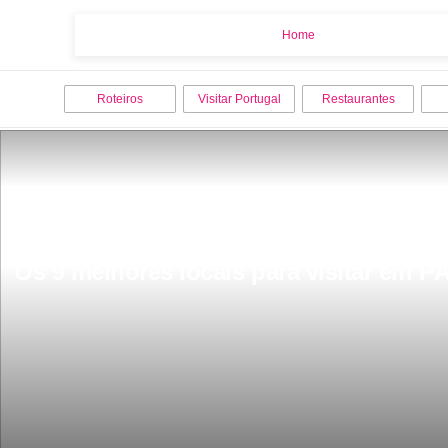
Home
Home
Roteiros
Visitar Portugal
Restaurantes
Os 9 melhores locais para visitar em P