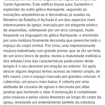
Santo Agostinho. Este edifício trouxe para Santarém o
esplendor do estilo gótico-flamejante, seguindo as
inovações arquitetónicas e decorativas já usadas no
Mosteiro da Batalha.A fachada é um dos aspectos mais
interessantes da igreja: marcada por um elegante pórtico
de arquivoltas, sobreposto por um arco conopial, muito
frequente na linguagem do gótico-flamejante, e envolvido
por uma moldura finamente decorada que preenche todo o
espaço do corpo central. Por cima, uma impressionante
rosácea trabalhada com grande primor, que se diz ser feita
de um único bloco de pedra, revela a maturidade estilística
dos artistas.Uma das características particulares deste
templo é o seu desnível em relação ao exterior. Só após
descer alguns degraus temos acesso ao interior amplo, de
três naves, com o espaço marcado por grandes colunas. A
cabeceira, um pouco mais baixa, é coberta por uma
abóbada de cruzaria de ogivas e decorada por altas
janelas que iluminam o altar. A iluminação é completada
pela rosácea e pelas várias fenestras ao longo do corpo da
igreja, revelando um entendimento perfeito da estrutura