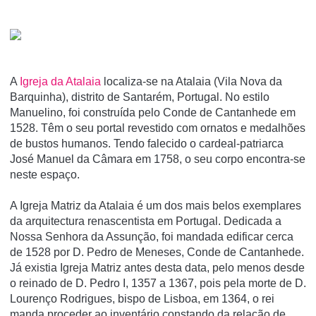
A
Igreja da Atalaia
localiza-se na Atalaia (Vila Nova da
Barquinha), distrito de Santarém, Portugal. No estilo
Manuelino, foi construí­da pelo Conde de Cantanhede em
1528. Têm o seu portal revestido com ornatos e medalhões
de bustos humanos. Tendo falecido o cardeal-patriarca
José Manuel da Câmara em 1758, o seu corpo encontra-se
neste espaço.
A Igreja Matriz da Atalaia é um dos mais belos exemplares
da arquitectura renascentista em Portugal. Dedicada a
Nossa Senhora da Assunção, foi mandada edificar cerca
de 1528 por D. Pedro de Meneses, Conde de Cantanhede.
Já existia Igreja Matriz antes desta data, pelo menos desde
o reinado de D. Pedro I, 1357 a 1367, pois pela morte de D.
Lourenço Rodrigues, bispo de Lisboa, em 1364, o rei
manda proceder ao inventário constando da relação de