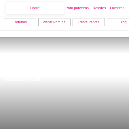
Home
Home
Para parceiros
Roteiros
Favoritos
Roteiros
Visitar Portugal
Restaurantes
Blog
Os 9 melhores locais para visitar em 
SantarÃ©m