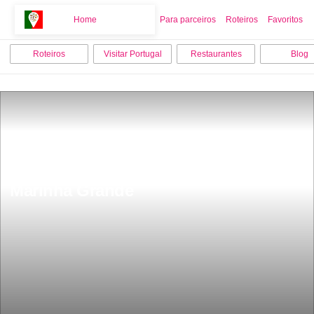
Home
Home
Para parceiros
Roteiros
Favoritos
Roteiros
Visitar Portugal
Restaurantes
Blog
Os 7 melhores lugares para visitar em 
Marinha Grande