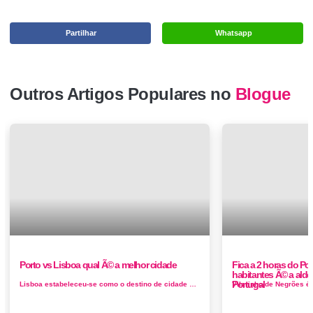
Partilhar
Whatsapp
Outros Artigos Populares no
Blogue
Porto vs Lisboa qual Ã© a melhor cidade
Fica a 2 horas do Po
habitantes Ã© a alde
Portugal
Lisboa estabeleceu-se como o destino de cidade mais famoso da Europa ao longo dos últimos dois anos, mas agora tem um rival que está um ...