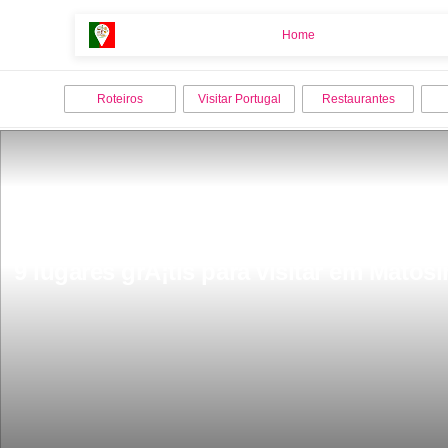
Home
Home
Roteiros
Visitar Portugal
Restaurantes
9 lugares grÃ¡tis para visitar em Matos