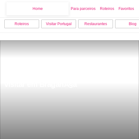
Home
Home
Para parceiros
Roteiros
Favoritos
Roteiros
Visitar Portugal
Restaurantes
Blog
Dicas dos 7 lugares grÃ¡tis para 
visitar em BraganÃ§a