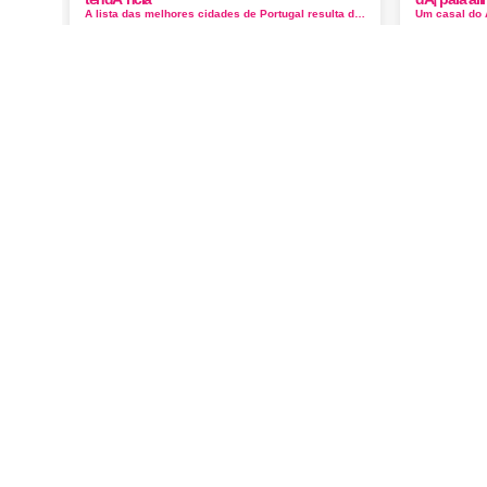
A lista das melhores cidades de Portugal resulta da combinação das melhores cidades para visitar em 2019 pesquisas e lista de desejos (a...
Turismo em Portugal
Explora restaurantes museus hoteis e muito ma
Visita
Visita
Os 12 melhores sitios para ver e visitar em Porto
Os 12 melhores sitios para ver e visitar em Porto