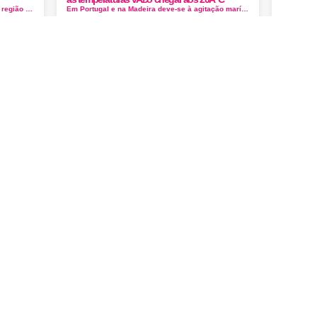
Lisboa é a capital de Portugal e pólo duma região multifacetada que apela a diferentes gostos e sentidos. N&a...
Em Portugal e na Madeira deve-se à agitação marítima. O aviso vai estender-se até à meia-noite deste s&aacut...
Ver todos
Ver todos
Visita
Visita
Os 7 melhores locais para visitar em Cascais
As 7 melhores actividades para fazer e visitar em LoulÃ©
Os 7 melhores locais para visitar em Cascais
As 7 melhores actividades para fazer e visitar em LoulÃ©