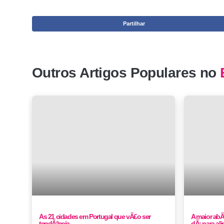
Partilhar
Outros Artigos Populares no
As 21 cidades em Portugal que vÃ£o ser
A maior abÃ
tendÃªncia
dÃ¡ para al