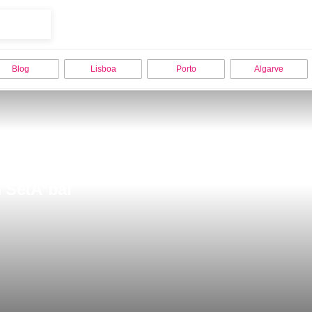
Blog
Lisboa
Porto
Algarve
m SetÃºbal