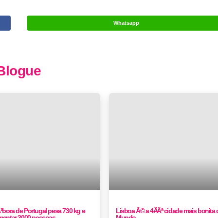
Whatsapp
Blogue
³bora de Portugal pesa 730 kg e
Lisboa Ã© a 4ÃÂª cidade mais bonita
imentar 3000 pessoas
Mundo