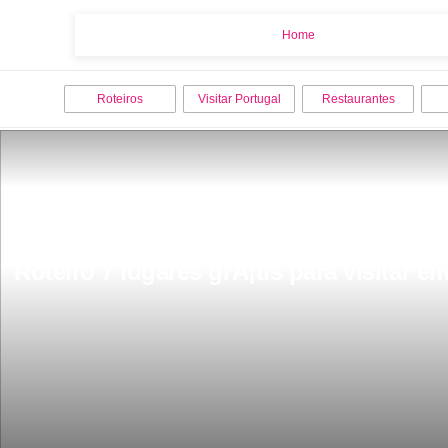
Home
Home
Roteiros
Visitar Portugal
Restaurantes
Roteiro 7 lugares grÃ¡tis para visitar e