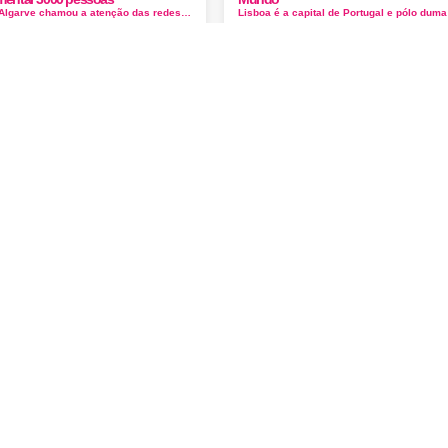
Um casal do Algarve chamou a atenção das redes sociais após divulgar que produziram uma abóbora gigante de 730 quilos. Bat...
is em Portugal
Ver todos
Ver todos
Visita
Visita
Os 12 melhores sitios para ver e visitar em Aveiro
Os 15 melhores pontos turisticos e passeios em PÃ³voa de Varzim
Os 12 melhores sitios para ver e visitar em Aveiro
Os 15 melhores pontos turisticos e passeios em PÃ³voa de Varzim