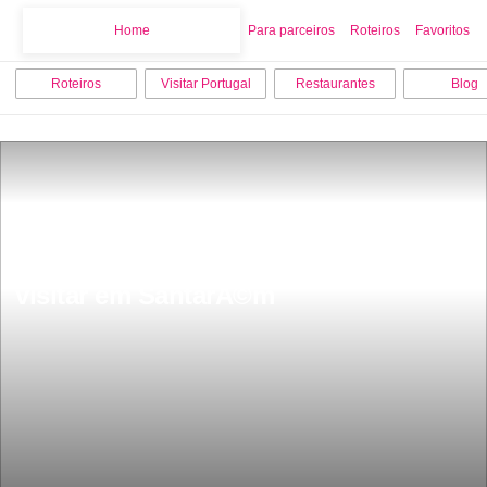
Home
Home
Para parceiros
Roteiros
Favoritos
Roteiros
Visitar Portugal
Restaurantes
Blog
As 9 melhores coisas para fazer e 
visitar em SantarÃ©m