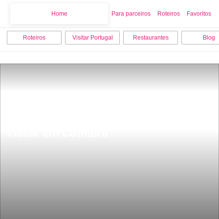
Home
Home
Para parceiros
Roteiros
Favoritos
Roteiros
Visitar Portugal
Restaurantes
Blog
As 9 melhores coisas para fazer e 
visitar em Coimbra