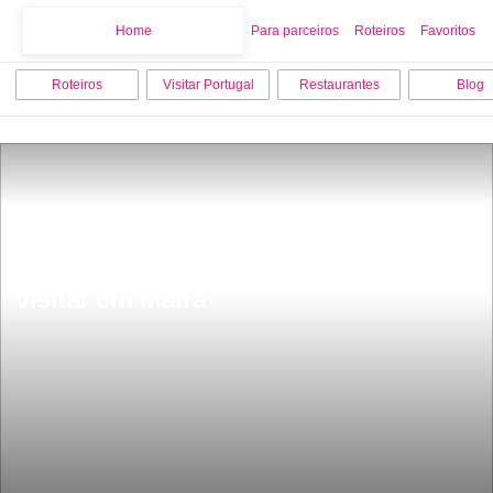
Home
Home
Para parceiros
Roteiros
Favoritos
Roteiros
Visitar Portugal
Restaurantes
Blog
As 12 melhores coisas para fazer e 
visitar em Mafra