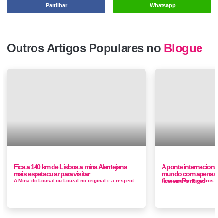
Partilhar
Whatsapp
Outros Artigos Populares no
Blogue
Fica a 140 km de Lisboa a mina Alentejana
A ponte internacion
mais espetacular para visitar
mundo com apenas 6
fica em Portugal
A Mina do Lousal ou Louzal no original e a respectiva aldeia mineira correspondem a um antigo couto mineiro explorado de...