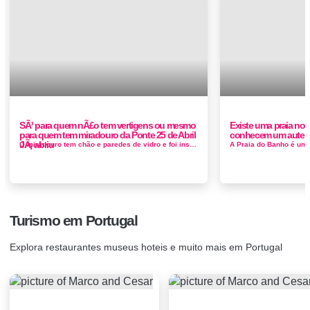
SÃ³ para quem nÃ£o tem vertigens ou mesmo
Existe uma praia no A
para quem tem miradouro da Ponte 25 de Abril
conhecem um autent
JÃ¡ abriu
O miradouro tem chão e paredes de vidro e foi instalado no pilar 7 da icónica ponte, a uma altura de 80 metros, enco...
Turismo em Portugal
Explora restaurantes museus hoteis e muito mais em Portugal