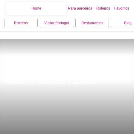
Home
Home
Para parceiros
Roteiros
Favoritos
Roteiros
Visitar Portugal
Restaurantes
Blog
As 15 melhores coisas para fazer e 
visitar na Costa da Caparica