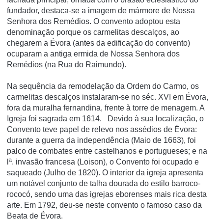
fundador, destaca-se a imagem de mármore de Nossa
Senhora dos Remédios. O convento adoptou esta
denominação porque os carmelitas descalços, ao
chegarem a Évora (antes da edificação do convento)
ocuparam a antiga ermida de Nossa Senhora dos
Remédios (na Rua do Raimundo).
Na sequência da remodelação da Ordem do Carmo, os
carmelitas descalços instalaram-se no séc. XVI em Évora,
fora da muralha fernandina, frente à torre de menagem. A
Igreja foi sagrada em 1614. Devido à sua localização, o
Convento teve papel de relevo nos assédios de Évora:
durante a guerra da independência (Maio de 1663), foi
palco de combates entre castelhanos e portugueses; e na
lª. invasão francesa (Loison), o Convento foi ocupado e
saqueado (Julho de 1820). O interior da igreja apresenta
um notável conjunto de talha dourada do estilo barroco-
rococó, sendo uma das igrejas eborenses mais rica desta
arte. Em 1792, deu-se neste convento o famoso caso da
Beata de Évora.