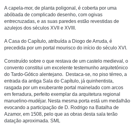
A capela-mor, de planta poligonal, é coberta por uma
abóbada de complicado desenho, com ogivas
entrecruzadas, e as suas paredes estão revestidas de
azulejos dos séculos XVII e XVIII.
A Casa do Capí­tulo, atribuí­da a Diogo de Arruda, é
precedida por um portal mourisco do iní­cio do século XVI.
Construído sobre o que restava de um castelo medieval, o
convento constitui um excelente testemunho arquitetónico
do Tardo-Gótico alentejano. Destaca-se, no piso térreo, a
entrada da antiga Sala do Capítulo, já quinhentista,
rasgada por um exuberante portal mainelado com arcos
em ferradura, perfeito exemplar da arquitetura regional
manuelino-mudéjar. Nesta mesma porta está um medalhão
evocando a participação de D. Rodrigo na Batalha de
Azamor, em 1508, pelo que as obras desta sala terão
datação aproximada. SML