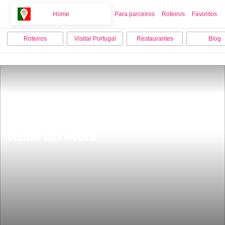
Home
Home
Para parceiros
Roteiros
Favoritos
Roteiros
Visitar Portugal
Restaurantes
Blog
As 12 melhores coisas para fazer e 
visitar em Ãvora