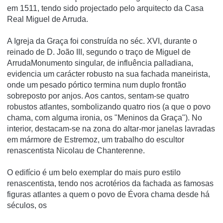
em 1511, tendo sido projectado pelo arquitecto da Casa
Real Miguel de Arruda.
A Igreja da Graça foi construída no séc. XVI, durante o
reinado de D. João III, segundo o traço de Miguel de
ArrudaMonumento singular, de influência palladiana,
evidencia um carácter robusto na sua fachada maneirista,
onde um pesado pórtico termina num duplo frontão
sobreposto por anjos. Aos cantos, sentam-se quatro
robustos atlantes, sombolizando quatro rios (a que o povo
chama, com alguma ironia, os "Meninos da Graça"). No
interior, destacam-se na zona do altar-mor janelas lavradas
em mármore de Estremoz, um trabalho do escultor
renascentista Nicolau de Chanterenne.
O edifí­cio é um belo exemplar do mais puro estilo
renascentista, tendo nos acrotérios da fachada as famosas
figuras atlantes a quem o povo de Évora chama desde há
séculos, os