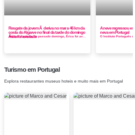
Resgate da jovem Ã deriva no mar a 46 km da
A neve regressou es
costa do Algarve no final da tarde do domingo
neva em Portugal
Ãrica foi avistada
Ao final da tarde do passado domingo, Érica foi avistada por um navio mercante que circulava a 46 km da costa algarvia e avistou a jovem. A v&i...
Turismo em Portugal
Explora restaurantes museus hoteis e muito mais em Portugal