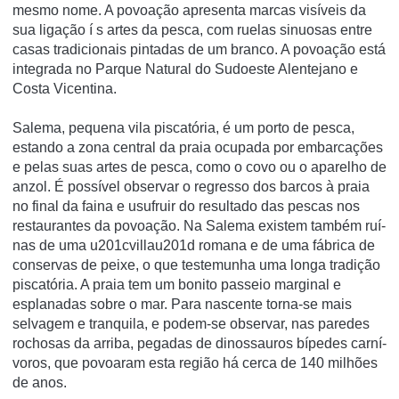
mesmo nome. A povoação apresenta marcas visí­veis da
sua ligação í s artes da pesca, com ruelas sinuosas entre
casas tradicionais pintadas de um branco. A povoação está
integrada no Parque Natural do Sudoeste Alentejano e
Costa Vicentina.
Salema, pequena vila piscatória, é um porto de pesca,
estando a zona central da praia ocupada por embarcações
e pelas suas artes de pesca, como o covo ou o aparelho de
anzol. É possí­vel observar o regresso dos barcos à praia
no final da faina e usufruir do resultado das pescas nos
restaurantes da povoação. Na Salema existem também ruí­
nas de uma u201cvillau201d romana e de uma fábrica de
conservas de peixe, o que testemunha uma longa tradição
piscatória. A praia tem um bonito passeio marginal e
esplanadas sobre o mar. Para nascente torna-se mais
selvagem e tranquila, e podem-se observar, nas paredes
rochosas da arriba, pegadas de dinossauros bí­pedes carní­
voros, que povoaram esta região há cerca de 140 milhões
de anos.