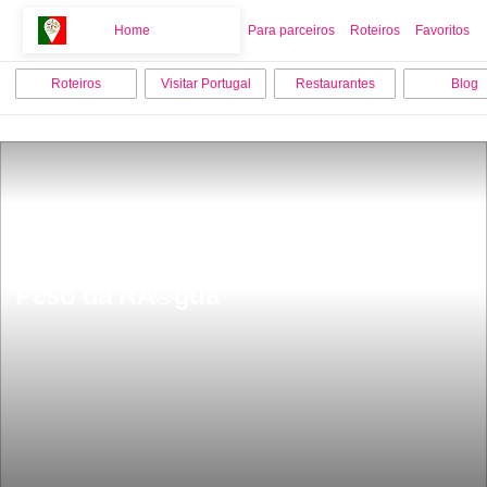
Home
Home
Para parceiros
Roteiros
Favoritos
Roteiros
Visitar Portugal
Restaurantes
Blog
15 melhores coisas para fazer em 
Peso da RÃ©gua